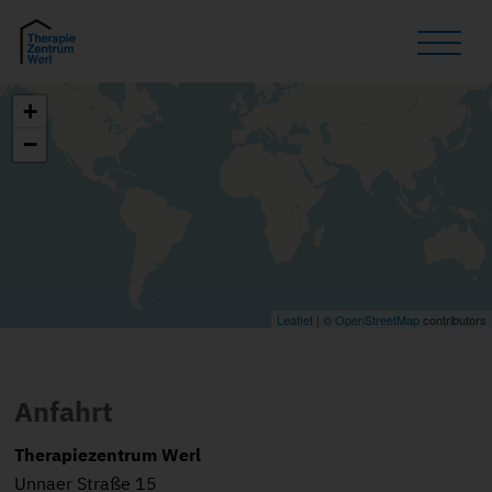
+
−
Leaflet
| ©
OpenStreetMap
contributors
Anfahrt
Therapiezentrum Werl
Unnaer Straße 15