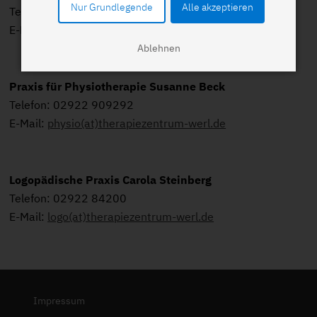
Nur Grundlegende
Alle akzeptieren
Telefon: 02922 866099
E-Mail:
ergo(at)therapiezentrum-werl.de
Ablehnen
Praxis für Physiotherapie Susanne Beck
Telefon: 02922 909292
E-Mail:
physio(at)therapiezentrum-werl.de
Logopädische Praxis Carola Steinberg
Telefon: 02922 84200
E-Mail:
logo(at)therapiezentrum-werl.de
Impressum