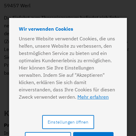
59457 Werl
Die Einfahrt zum Therapiezentrum befindet sich links
neben dem Hauptportal des Mariannen-Hospitals. Vor
Wir verwenden Cookies
dem Haus und auf der Rückseite des Krankenhauses
Unsere Website verwendet Cookies, die uns
(Zufahrt vom Kurfürstenring oder über den Parkplatz des
helfen, unsere Website zu verbessern, den
Lebensmittelmarktes) stehen ausreichend Parkplätze für
bestmöglichen Service zu bieten und ein
Sie zur Verfügung. Die Zugänge zum Haus, den einzelnen
optimales Kundenerlebnis zu ermöglichen.
Praxisräumen und den sanitären Einrichtungen sind
Hier können Sie Ihre Einstellungen
barrierefrei gestaltet.
verwalten. Indem Sie auf "Akzeptieren"
klicken, erklären Sie sich damit
einverstanden, dass Ihre Cookies für diesen
Zweck verwendet werden.
Mehr erfahren
Kontakt
Einstellungen öffnen
Praxis für Ergotherapie Georg Nitsch
Inhaberin Yvonne Günter