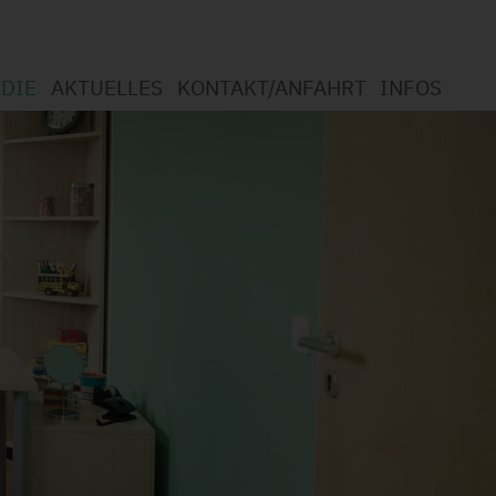
DIE
AKTUELLES
KONTAKT/ANFAHRT
INFOS
men in der Logopädie
otherapie
t Logopädie?
ngsspektrum
chutzerklärung