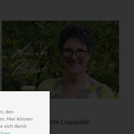
Annette Platzek
n, den
en. Hier können
staatlich anerkannte Logopädin
ie sich damit
ahren