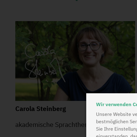
Wir verwenden C
Carola Steinberg
Unsere Website ve
bestmöglichen Ser
akademische Sprachtherapeutin
Sie Ihre Einstellu
einverstanden, da