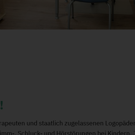
!
apeuten und staatlich zugelassenen Logopäden
timm-, Schluck- und Hörstörungen bei Kindern,