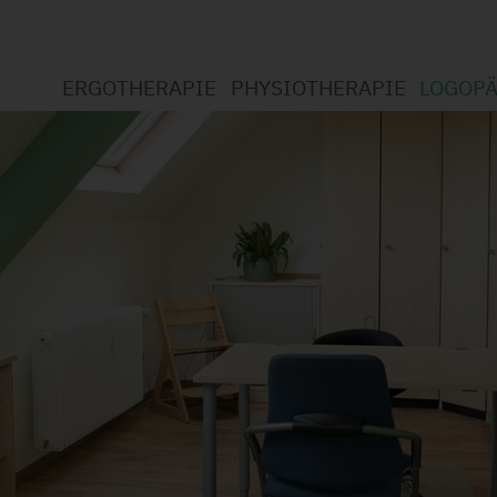
ERGOTHERAPIE
PHYSIOTHERAPIE
LOGOPÄ
Willkom
Willkommen bei der Ergotherapie
Willkommen bei der Physi
Was is
Was ist Ergotherapie?
Was ist Physiotherapie?
Leistu
Leistungsspektrum
Leistungsspektrum
Datens
Standort Wickede
Datenschutzerklärung
Jobs
Standort Soest
Jobs (1)
Datenschutzerklärung
Jobs (1)