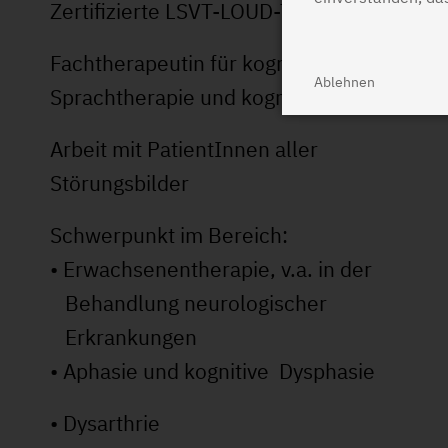
Zertifizierte LSVT-LOUD-Therapeutin
Fachtherapeutin für kognitiv orientierte
Ablehnen
Sprachtherapie und kognitives Training
Arbeit mit PatientInnen aller
Störungsbilder
Schwerpunkt im Bereich:
• Erwachsenentherapie, v.a. in der
Behandlung neurologischer
Erkrankungen
• Aphasie und kognitive Dysphasie
• Dysarthrie