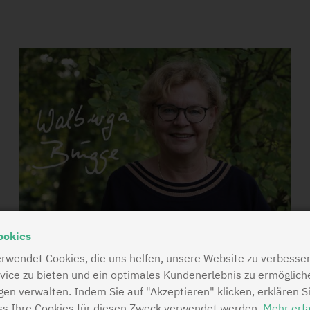
ookies
Walburga Brügge
rwendet Cookies, die uns helfen, unsere Website zu verbesser
vice zu bieten und ein optimales Kundenerlebnis zu ermöglich
staatlich anerkannte Logopädin
ngen verwalten. Indem Sie auf "Akzeptieren" klicken, erklären S
ss Ihre Cookies für diesen Zweck verwendet werden.
Mehr erf