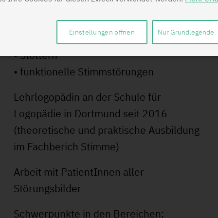
Fachautorin (Ernst-Reinhardt-Verlag,
München) für Bücher zu den Themen:
Einstellungen öffnen
Nur Grundlegende
• Sprachentwicklung
• Stottern
• funktionelle Stimmstörungen
Lehrlogopädin an der Schule für
Logopädie in Dortmund seit 2016
(theoretische und praktische Ausbildung
im Fachberich Stimme)
Arbeit mit PatientInnen aller
Störungsbilder
Schwerpunkte in den Bereichen: