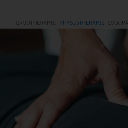
ERGOTHERAPIE
PHYSIOTHERAPIE
LOGOPÄ
Willkommen bei der Physiother
Willkommen bei der Ergotherapie
Willko
Was ist Physiotherapie?
Was ist Ergotherapie?
Was is
Leistungsspektrum
Leistungsspektrum
Leistu
Datenschutzerklärung
Standort Wickede
Datens
Jobs (1)
Standort Soest
Jobs
Datenschutzerklärung
Jobs (1)