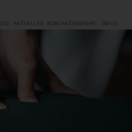
DIE
AKTUELLES
KONTAKT/ANFAHRT
INFOS
apie
mmen in der Logopädie
t Logopädie?
ngsspektrum
chutzerklärung