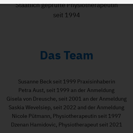
Staatlich geprüfte Physiotherapeutin
seit 1994
Das Team
Susanne Beck seit 1999 Praxisinhaberin
Petra Aust, seit 1999 an der Anmeldung
Gisela von Dreusche, seit 2001 an der Anmeldung
Saskia Wevelsiep, seit 2022 and der Anmeldung
Nicole Pütmann, Physiotherapeutin seit 1997
Dzenan Hamidovic, Physiotherapeut seit 2021