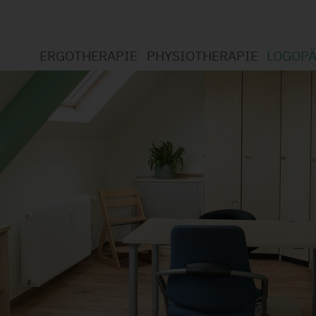
ERGOTHERAPIE
PHYSIOTHERAPIE
LOGOPÄ
Willkommen bei der Ergotherapie
Willkommen bei der Physi
Willko
Was ist Ergotherapie?
Was ist Physiotherapie?
Was is
Leistun
Leistungsspektrum
Leistungsspektrum
Datens
Standort Wickede
Datenschutzerklärung
Jobs
Standort Soest
Jobs (1)
Datenschutzerklärung
Jobs (1)