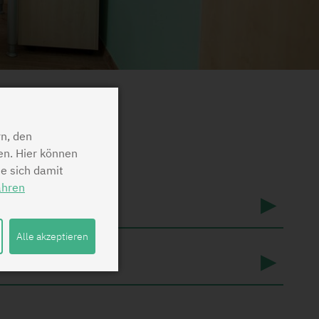
n, den
en. Hier können
ie sich damit
ahren
Alle akzeptieren