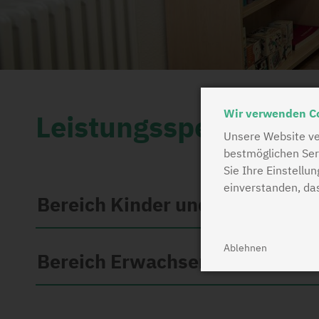
Wir verwenden C
Leistungsspektrum
Unsere Website ve
bestmöglichen Ser
Sie Ihre Einstellu
einverstanden, da
Bereich Kinder und Jugendlich
Ablehnen
Bereich Erwachsene