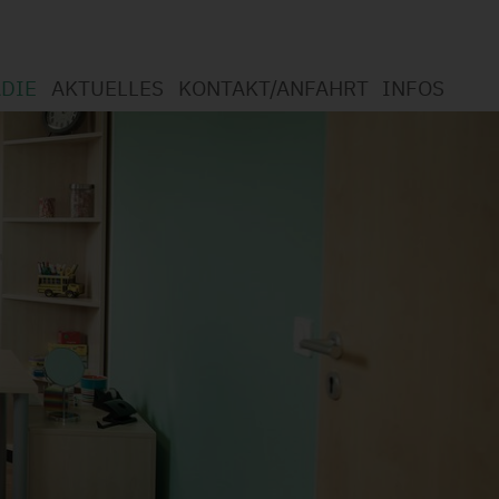
DIE
AKTUELLES
KONTAKT/ANFAHRT
INFOS
otherapie
mmen in der Logopädie
t Logopädie?
gsspektrum
chutzerklärung