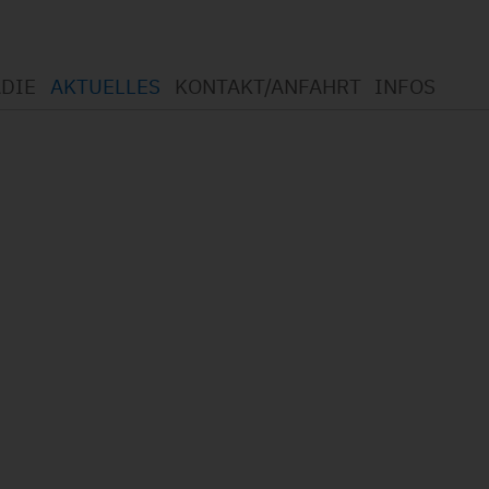
DIE
AKTUELLES
KONTAKT/ANFAHRT
INFOS
otherapie
mmen in der Logopädie
t Logopädie?
ngsspektrum
chutzerklärung