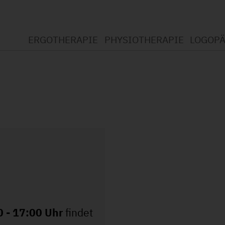
ERGOTHERAPIE
PHYSIOTHERAPIE
LOGOPÄ
Willkommen bei der Ergotherapie
Willkommen bei der Physi
Willko
Was ist Ergotherapie?
Was ist Physiotherapie?
Was is
Leistungsspektrum
Leistungsspektrum
Leistu
Standort Wickede
Datenschutzerklärung
Datens
Standort Soest
Jobs (1)
Jobs
Datenschutzerklärung
Jobs (1)
 - 17:00 Uhr
findet