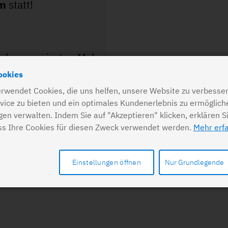
um
statt!
ahr zum vierten Mal
ute. Der Verein
ookies
rwendet Cookies, die uns helfen, unsere Website zu verbesser
mus ein.
vice zu bieten und ein optimales Kundenerlebnis zu ermöglich
ngen verwalten. Indem Sie auf "Akzeptieren" klicken, erklären S
ss Ihre Cookies für diesen Zweck verwendet werden.
Mehr erf
Einstellungen öffnen
Nur Grundlegende