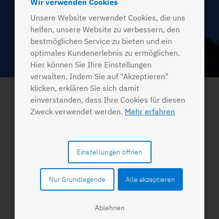
Wir verwenden Cookies
Unsere Website verwendet Cookies, die uns
helfen, unsere Website zu verbessern, den
bestmöglichen Service zu bieten und ein
optimales Kundenerlebnis zu ermöglichen.
Hier können Sie Ihre Einstellungen
verwalten. Indem Sie auf "Akzeptieren"
Staatlich geprüfte Physiotherapeutin
klicken, erklären Sie sich damit
seit 1994
einverstanden, dass Ihre Cookies für diesen
Zweck verwendet werden.
Mehr erfahren
Das Team
Einstellungen öffnen
Susanne Beck seit 1999 Praxisinhaberin
Nur Grundlegende
Alle akzeptieren
Petra Aust, seit 1999 an der Anmeldung
Gisela von Dreusche, seit 2001 an der Anmeldung
Ablehnen
Saskia Wevelsiep, seit 2022 and der Anmeldung