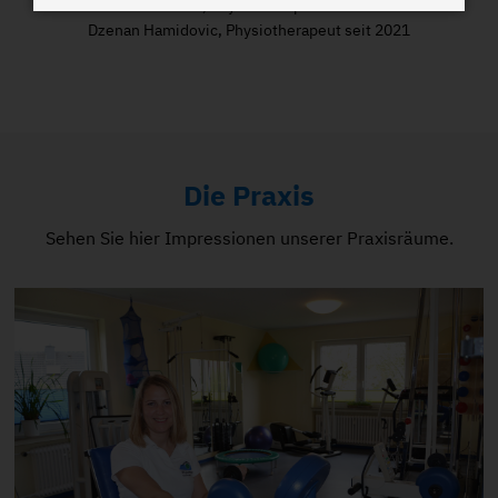
Nicole Pütmann, Physiotherapeutin seit 1997
Dzenan Hamidovic, Physiotherapeut seit 2021
Die Praxis
Sehen Sie hier Impressionen unserer Praxisräume.