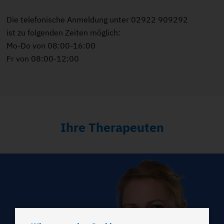
Die telefonische Anmeldung unter 02922 909292
ist zu folgenden Zeiten möglich:
Mo-Do von 08:00-16:00
Fr von 08:00-12:00
Ihre Therapeuten