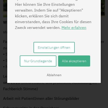
Hier können Sie Ihre Einstellungen
verwalten. Indem Sie auf "Akzeptieren"
klicken, erklären Sie sich damit
einverstanden, dass Ihre Cookies für diesen
Walburga Brügge
Zweck verwendet werden.
Mehr erfahren
staatlich anerkannte Logopädin
Fachautorin (Ernst-Reinhardt-Verlag, München) für Bücher
zu den Themen:
Einstellungen öffnen
• Sprachentwicklung
• Stottern
Nur Grundlegende
Alle akzeptieren
• funktionelle Stimmstörungen
Ablehnen
Lehrlogopädin an der Schule für Logopädie in Dortmund
seit 2016 (theoretische und praktische Ausbildung im
Fachberich Stimme)
Arbeit mit PatientInnen aller Störungsbilder
Schwerpunkte in den Bereichen: