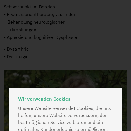
Schwerpunkt im Bereich:
• Erwachsenentherapie, v.a. in der
Behandlung neurologischer
Erkrankungen
• Aphasie und kognitive Dysphasie
• Dysarthrie
• Dysphagie
Wir verwenden Cookies
Unsere Website verwendet Cookies, die uns
helfen, unsere Website zu verbessern, den
bestmöglichen Service zu bieten und ein
optimales Kundenerlebnis zu ermöglichen.