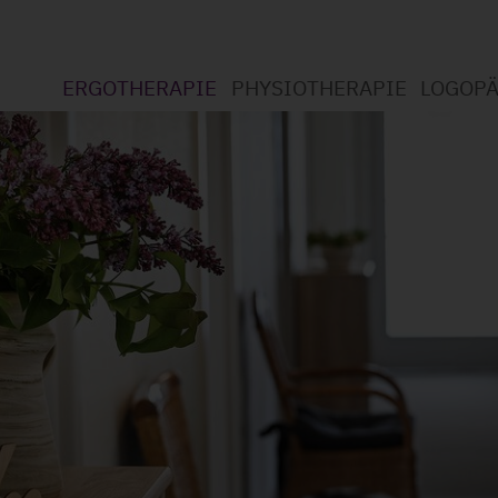
ERGOTHERAPIE
PHYSIOTHERAPIE
LOGOPÄ
Willkommen bei der Ergotherapie
Willkommen bei der Physi
Willko
Was ist Ergotherapie?
Was ist Physiotherapie?
Was is
Leistungsspektrum
Leistungsspektrum
Leistu
Standort Wickede
Datenschutzerklärung
Datens
Standort Soest
Jobs (1)
Jobs
Datenschutzerklärung
Jobs (1)