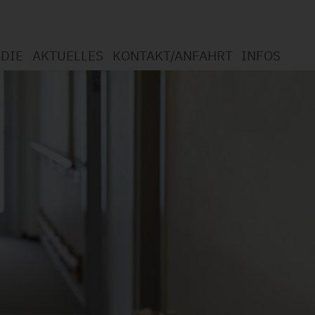
DIE
AKTUELLES
KONTAKT/ANFAHRT
INFOS
otherapie
mmen in der Logopädie
t Logopädie?
ngsspektrum
chutzerklärung