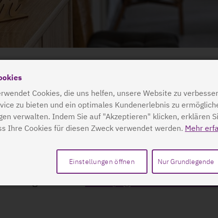
ookies
1. August
auch gerne in den neuen Räumlichkei
rwendet Cookies, die uns helfen, unsere Website zu verbesser
vice zu bieten und ein optimales Kundenerlebnis zu ermöglich
ngen verwalten. Indem Sie auf "Akzeptieren" klicken, erklären S
ss Ihre Cookies für diesen Zweck verwendet werden.
Mehr erf
Einstellungen öffnen
Nur Grundlegende
ei. Hier geht es zur
Homepage des Standorts So