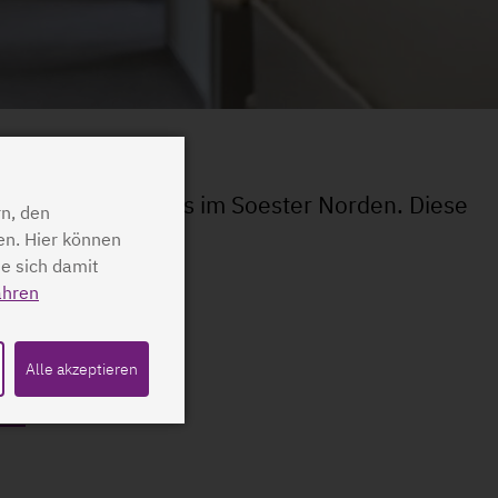
ten unserer Praxis im Soester Norden. Diese
n, den
en. Hier können
ie sich damit
ahren
Alle akzeptieren
est
.