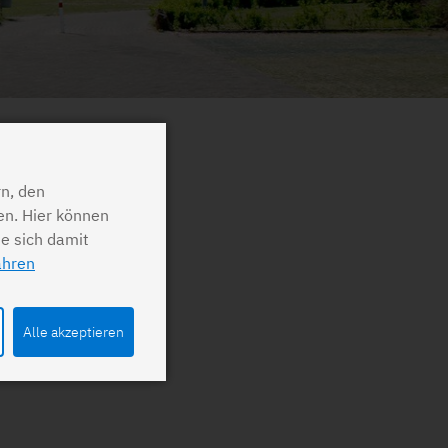
n, den
en. Hier können
ie sich damit
ahren
Alle akzeptieren