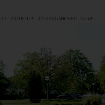
DIE
AKTUELLES
KONTAKT/ANFAHRT
INFOS
otherapie
mmen in der Logopädie
t Logopädie?
ngsspektrum
chutzerklärung