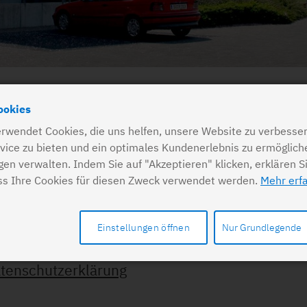
ookies
ng
rwendet Cookies, die uns helfen, unsere Website zu verbesser
vice zu bieten und ein optimales Kundenerlebnis zu ermöglich
einzelnen Datenschutzerklärungen der Praxen.
ngen verwalten. Indem Sie auf "Akzeptieren" klicken, erklären S
ss Ihre Cookies für diesen Zweck verwendet werden.
Mehr erf
enschutzerklärung
Einstellungen öffnen
Nur Grundlegende
tzerklärung
tenschutzerklärung