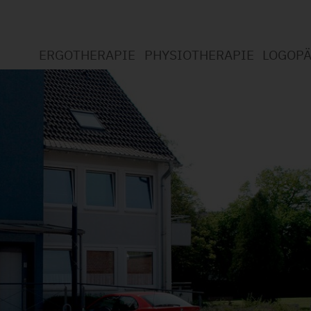
ERGOTHERAPIE
PHYSIOTHERAPIE
LOGOPÄ
Willkommen bei der Ergotherapie
Willkommen bei der Physi
Willko
Was ist Ergotherapie?
Was ist Physiotherapie?
Was is
Leistungsspektrum
Leistungsspektrum
Leistu
Standort Wickede
Datenschutzerklärung
Datens
Standort Soest
Jobs (1)
Jobs
Datenschutzerklärung
Jobs (1)